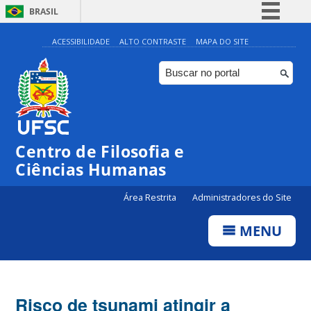
BRASIL
Simplifique!
ACESSIBILIDADE
ALTO CONTRASTE
MAPA DO SITE
Comunica BR
Participe
Acesso à informação
Legislação
Centro de Filosofia e
Canais
Ciências Humanas
Área Restrita
Administradores do Site
MENU
Risco de tsunami atingir a