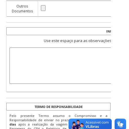
Outros
Documentos
INFORMAÇÕES
Use este espaço para as observações que julgar
TERMO DE RESPONSABILIDADE
Pelo presente Termo assumo o Compromisso e a
Responsabilidade de enviar no prazo máximo de
05 (cinco)
dias
após a realização da viagem ao setor de Diárias e
Passagens do CFH o Relatório de Viagem, os bilhetes de