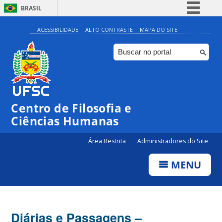
BRASIL
Simplifique!
ACESSIBILIDADE
ALTO CONTRASTE
MAPA DO SITE
Comunica BR
Participe
Acesso à informação
Legislação
Centro de Filosofia e
Canais
Ciências Humanas
Área Restrita
Administradores do Site
MENU
Diárias e Passagens –