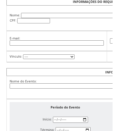
INFORMAÇÕES DO REQUERENTE
Nome:
CPF:
Telefone/R
E-mail:
Vínculo:
Departame
INFORMAÇÕES 
Nome do Evento:
Período do Evento
Início:
Término: