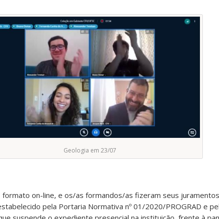
Geologia em 23/07
 formato on-line, e os/as formandos/as fizeram seus juramento
estabelecido pela Portaria Normativa nº 01/2020/PROGRAD e pel
ue suspende o expediente presencial na instituição, frente à pa