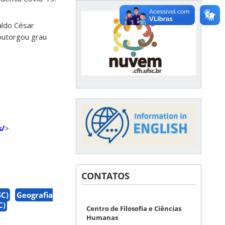
aldo César
 outorgou grau
s/
>
CONTATOS
SC)
Geografia
C)
Centro de Filosofia e Ciências
Humanas