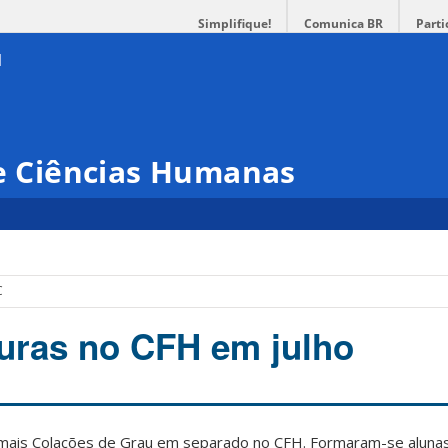
Simplifique!
Comunica BR
Parti
 e Ciências Humanas
C
uras no CFH em julho
 mais Colações de Grau em separado no CFH. Formaram-se aluna