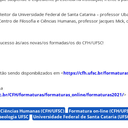
eitor da Universidade Federal de Santa Catarina – professor Ub
 Centro de Filosofia e Ciências Humanas, professor Jacques Mick,
 sucesso às/aos novas/os formadas/os do CFH/UFSC!
tão sendo disponibilizados em <
https://cfh.ufsc.br/formatura
sa
fsc.br/CFH/formaturas/formaturas_online/formaturas2021/
>
e Ciências Humanas (CFH/UFSC)
Formatura on-line (CFH/UF
eologia UFSC
Universidade Federal de Santa Cataria (UFS