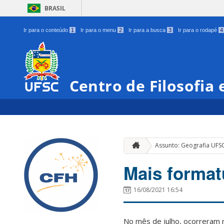
BRASIL
Ir para o conteúdo
1
Ir para o menu
2
Ir para a busca
3
Ir para o rodapé
4
Centro de Filosofia
Assunto: Geografia UFS
Mais format
16/08/2021 16:54
No mês de julho, ocorreram