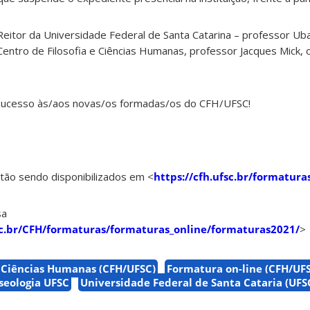
eitor da Universidade Federal de Santa Catarina – professor Ub
 Centro de Filosofia e Ciências Humanas, professor Jacques Mick,
 sucesso às/aos novas/os formadas/os do CFH/UFSC!
tão sendo disponibilizados em <
https://cfh.ufsc.br/formatura
sa
fsc.br/CFH/formaturas/formaturas_online/formaturas2021/
>
e Ciências Humanas (CFH/UFSC)
Formatura on-line (CFH/UF
eologia UFSC
Universidade Federal de Santa Cataria (UFS