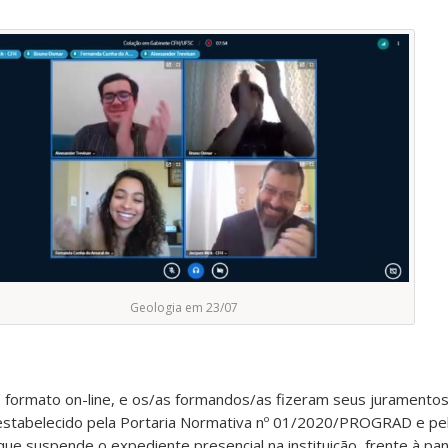
Geologia em 23/07
 formato on-line, e os/as formandos/as fizeram seus juramento
estabelecido pela Portaria Normativa nº 01/2020/PROGRAD e pel
ue suspende o expediente presencial na instituição, frente à pa