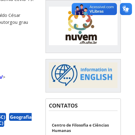
aldo César
 outorgou grau
s/
>
CONTATOS
SC)
Geografia
C)
Centro de Filosofia e Ciências
Humanas