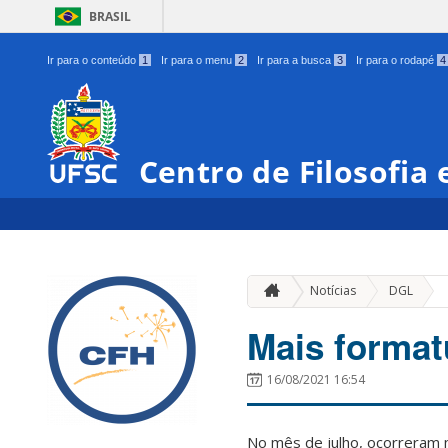
BRASIL
Ir para o conteúdo
1
Ir para o menu
2
Ir para a busca
3
Ir para o rodapé
4
Centro de Filosofia
»
Notícias
DGL
Mais format
16/08/2021 16:54
No mês de julho, ocorreram