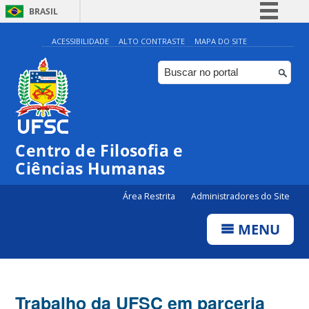
BRASIL
Simplifique!
ACESSIBILIDADE
ALTO CONTRASTE
MAPA DO SITE
Comunica BR
Participe
Acesso à informação
Legislação
Centro de Filosofia e
Canais
Ciências Humanas
Área Restrita
Administradores do Site
MENU
Trabalho da UFSC em parceria