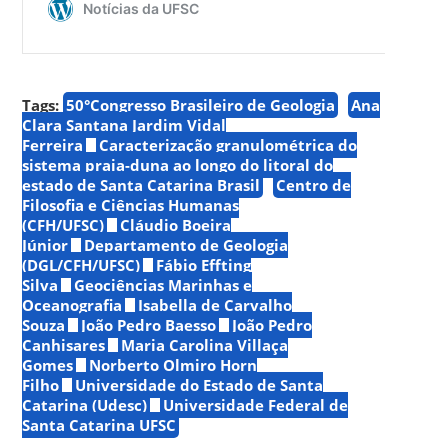
Tags:
50°Congresso Brasileiro de Geologia
Ana
Clara Santana Jardim Vidal
Ferreira
Caracterização granulométrica do
sistema praia-duna ao longo do litoral do
estado de Santa Catarina Brasil
Centro de
Filosofia e Ciências Humanas
(CFH/UFSC)
Cláudio Boeira
Júnior
Departamento de Geologia
(DGL/CFH/UFSC)
Fábio Effting
Silva
Geociências Marinhas e
Oceanografia
Isabella de Carvalho
Souza
João Pedro Baesso
João Pedro
Canhisares
Maria Carolina Villaça
Gomes
Norberto Olmiro Horn
Filho
Universidade do Estado de Santa
Catarina (Udesc)
Universidade Federal de
Santa Catarina UFSC