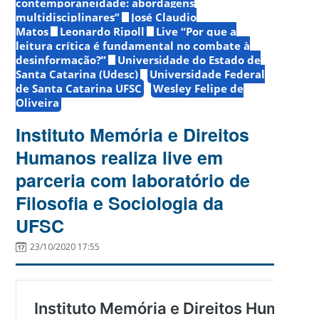
contemporaneidade: abordagens
multidisciplinares”
José Claudio
Matos
Leonardo Ripoll
Live “Por que a
leitura crítica é fundamental no combate à
desinformação?”
Universidade do Estado de
Santa Catarina (Udesc)
Universidade Federal
de Santa Catarina UFSC
Wesley Felipe de
Oliveira
Instituto Memória e Direitos
Humanos realiza live em
parceria com laboratório de
Filosofia e Sociologia da
UFSC
23/10/2020 17:55