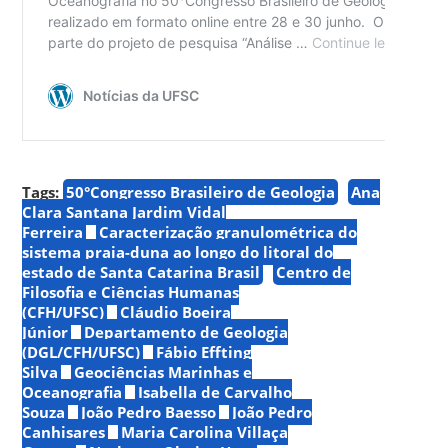
Tags:
50°Congresso Brasileiro de Geologia
Ana
Clara Santana Jardim Vidal
Ferreira
Caracterização granulométrica do
sistema praia-duna ao longo do litoral do
estado de Santa Catarina Brasil
Centro de
Filosofia e Ciências Humanas
(CFH/UFSC)
Cláudio Boeira
Júnior
Departamento de Geologia
(DGL/CFH/UFSC)
Fábio Effting
Silva
Geociências Marinhas e
Oceanografia
Isabella de Carvalho
Souza
João Pedro Baesso
João Pedro
Canhisares
Maria Carolina Villaça