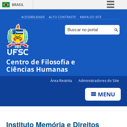
BRASIL
Simplifique!
ACESSIBILIDADE
ALTO CONTRASTE
MAPA DO SITE
Comunica BR
Participe
Acesso à informação
Legislação
Centro de Filosofia e
Canais
Ciências Humanas
Área Restrita
Administradores do Site
MENU
Instituto Memória e Direitos