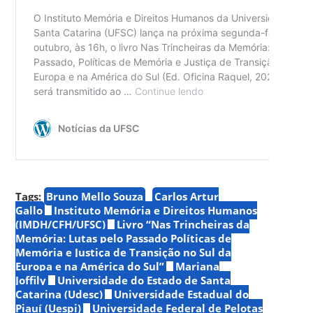
Tags:
Bruno Mello Souza
Carlos Artur
Gallo
Instituto Memória e Direitos Humanos
(IMDH/CFH/UFSC)
Livro “Nas Trincheiras da
Memória: Lutas pelo Passado Políticas de
Memória e Justiça de Transição no Sul da
Europa e na América do Sul”
Mariana
Joffily
Universidade do Estado de Santa
Catarina (Udesc)
Universidade Estadual do
Piauí (Uespi)
Universidade Federal de Pelotas