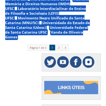
Memória e Direitos Humanos (IMDH)
UFSC
Laboratório Interdisciplinar de Ensino
de Filosofia e Sociologia (LEFIS)
UFSC
Movimento Negro Unificado de Santa
Catarina (MNU/SC)
Universidade do Estado de
Santa Catarina (Udesc)
Universidade Federal
de Santa Catarina UFSC
Vanda de Oliveira
Gomes
Página 1 de 3
1
2
3