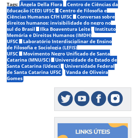
Tags:
Ângela Della Flora
Centro de Ciências da
Educação (CED) UFSC
Centro de Filosofia e
Ciências Humanas CFH UFSC
Conversas sobre
direitos humanos: invisibilidade do negro no
sul do Brasil
Ilka Boaventura Leite
Instituto
Memória e Direitos Humanos (IMDH)
UFSC
Laboratório Interdisciplinar de Ensino
de Filosofia e Sociologia (LEFIS)
UFSC
Movimento Negro Unificado de Santa
Catarina (MNU/SC)
Universidade do Estado de
Santa Catarina (Udesc)
Universidade Federal
de Santa Catarina UFSC
Vanda de Oliveira
Gomes