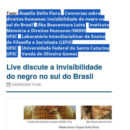
Tags:
Ângella Della Flora
Conversas sobre
direitos humanos: invisibilidade do negro no
sul do Brasil
Ilka Boaventura Leite
Instituto
Memória e Direitos Humanos (IMDH)
UFSC
Laboratório Interdisciplinar de Ensino
de Filosofia e Sociologia (LEFIS)
UFSC
Universidade Federal de Santa Catarina
UFSC
Vanda de Oliveira Gomes
Live discute a invisibilidade
do negro no sul do Brasil
04/09/2020 15:08