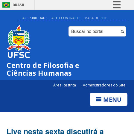
BRASIL
Simplifique!
ACESSIBILIDADE
ALTO CONTRASTE
MAPA DO SITE
Comunica BR
Participe
Acesso à informação
Legislação
Centro de Filosofia e
Canais
Ciências Humanas
Área Restrita
Administradores do Site
MENU
Live nesta sexta discutirá a