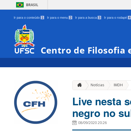
BRASIL
Ir para o conteúdo
1
Ir para o menu
2
Ir para a busca
3
Ir para o rodapé
4
Centro de Filosofia
»
Notícias
IMDH
Live nesta s
negro no sul
08/09/2020 20:26