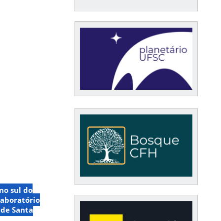
no sul do
Laboratório
 de Santa