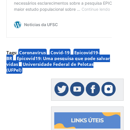
Tags:
Coronavírus
Covid-19
Epicovid19-
BR
Epicovid19: Uma pesquisa que pode salvar
vidas
Universidade Federal de Pelotas
(UFPel)