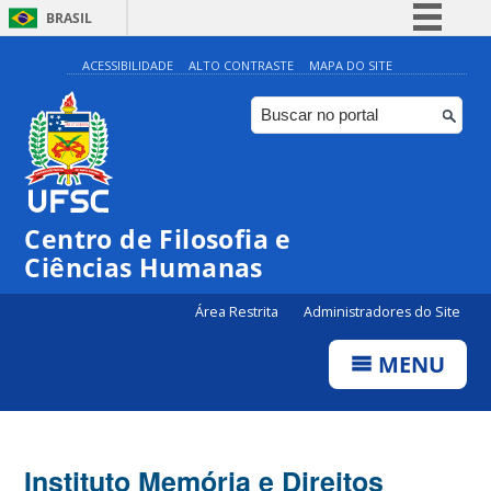
BRASIL
Simplifique!
ACESSIBILIDADE
ALTO CONTRASTE
MAPA DO SITE
Comunica BR
Participe
Acesso à informação
Legislação
Centro de Filosofia e
Canais
Ciências Humanas
Área Restrita
Administradores do Site
MENU
Instituto Memória e Direitos