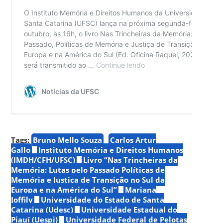
Tags:
Bruno Mello Souza
Carlos Artur
Gallo
Instituto Memória e Direitos Humanos
(IMDH/CFH/UFSC)
Livro “Nas Trincheiras da
Memória: Lutas pelo Passado Políticas de
Memória e Justiça de Transição no Sul da
Europa e na América do Sul”
Mariana
Joffily
Universidade do Estado de Santa
Catarina (Udesc)
Universidade Estadual do
Piauí (Uespi)
Universidade Federal de Pelotas