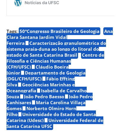
Tags:
50°Congresso Brasileiro de Geologia
Ana
Clara Santana Jardim Vidal
Ferreira
Caracterização granulométrica do
sistema praia-duna ao longo do litoral do
estado de Santa Catarina Brasil
Centro de
Filosofia e Ciências Humanas
(CFH/UFSC)
Cláudio Boeira
Júnior
Departamento de Geologia
(DGL/CFH/UFSC)
Fábio Effting
Silva
Geociências Marinhas e
Oceanografia
Isabella de Carvalho
Souza
João Pedro Baesso
João Pedro
Canhisares
Maria Carolina Villaça
Gomes
Norberto Olmiro Horn
Filho
Universidade do Estado de Santa
Catarina (Udesc)
Universidade Federal de
Santa Catarina UFSC