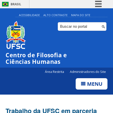
BRASIL
Simplifique!
ACESSIBILIDADE
ALTO CONTRASTE
MAPA DO SITE
Comunica BR
Participe
Acesso à informação
Legislação
Centro de Filosofia e
Canais
Ciências Humanas
Área Restrita
Administradores do Site
MENU
Trabalho da UFSC em parceria