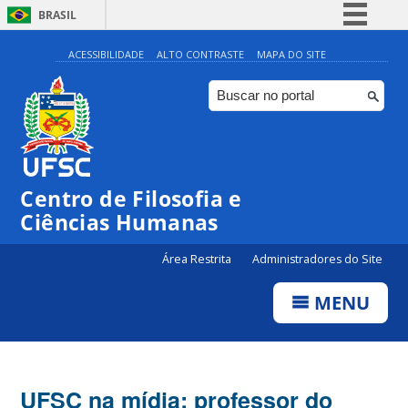
BRASIL
Simplifique!
ACESSIBILIDADE
ALTO CONTRASTE
MAPA DO SITE
Comunica BR
Participe
Acesso à informação
Legislação
Centro de Filosofia e
Canais
Ciências Humanas
Área Restrita
Administradores do Site
MENU
UFSC na mídia: professor do