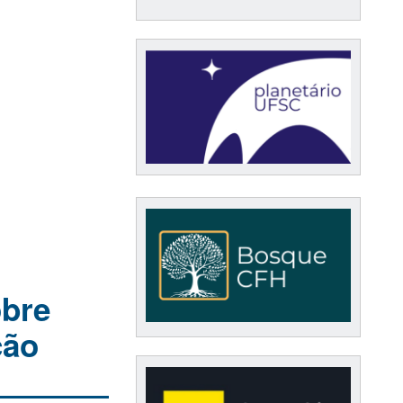
obre
ção