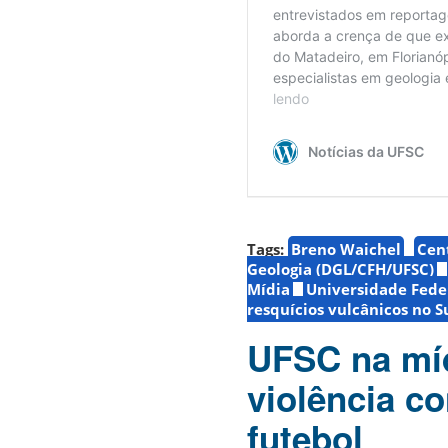
Tags:
Breno Waichel
Cen
Geologia (DGL/CFH/UFSC)
Mídia
Universidade Fede
resquícios vulcânicos no Su
UFSC na míd
violência c
futebol