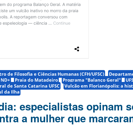
tro de Filosofia e Ciências Humanas (CFH/UFSC)
Departame
ND+
Praia do Matadeiro
Programa "Balanço Geral"
UF
ral de Santa Catarina UFSC
Vulcão em Florianópolis: a hist
l da Ilha
ia: especialistas opinam s
ontra a mulher que marcara