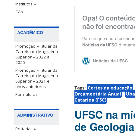
Institutos »
CAs
ACADÊMICO
Promoção – Titular da
Carreira do Magistério
Superior – 2022 a
2025
Promoção – Titular da
Carreira do Magistério
Superior – 2021 e
anos anteriores
Tags:
Cortes na educação
Orçamentária Anual
Uba
Formaturas
Catarina (FSC)
UFSC na míd
ADMINISTRATIVO
de Geologia
Portarias »