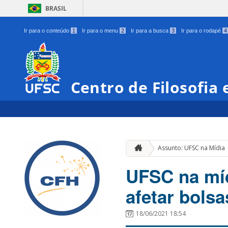
BRASIL
Ir para o conteúdo
1
Ir para o menu
2
Ir para a busca
3
Ir para o rodapé
4
Centro de Filosofia
Assunto: UFSC na Mídia
UFSC na mí
afetar bols
18/06/2021 18:54