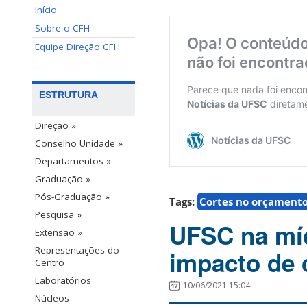
Início
Sobre o CFH
Equipe Direção CFH
ESTRUTURA
Direção »
Conselho Unidade »
Departamentos »
Graduação »
Pós-Graduação »
Tags:
Cortes no orçament
Pesquisa »
UFSC na míd
Extensão »
Representações do
impacto de 
Centro
Laboratórios
10/06/2021 15:04
Núcleos