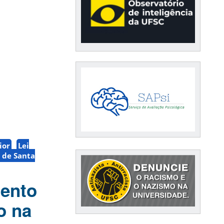
ior
Lei
 de Santa
mento
o na