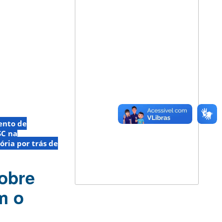
nto de
SC na
ória por trás de
obre
m o