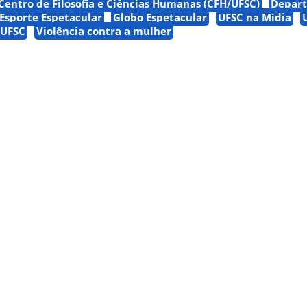
Centro de Filosofia e Ciências Humanas (CFH/UFSC)
Depar
Esporte Espetacular
Globo Espetacular
UFSC na Mídia
 UFSC
Violência contra a mulher