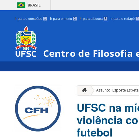
BRASIL
Ir para o conteúdo
1
Ir para o menu
2
Ir para a busca
3
Ir para o rodapé
4
Centro de Filosofia
Assunto: Esporte Espeta
UFSC na míd
violência c
futebol