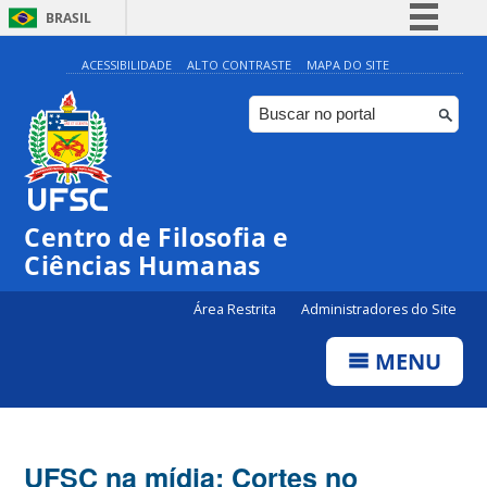
BRASIL
Simplifique!
ACESSIBILIDADE
ALTO CONTRASTE
MAPA DO SITE
Comunica BR
Participe
Acesso à informação
Legislação
Centro de Filosofia e
Canais
Ciências Humanas
Área Restrita
Administradores do Site
MENU
UFSC na mídia: Cortes no