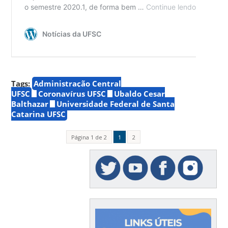
Tags:
Administração Central
UFSC
Coronavírus UFSC
Ubaldo Cesar
Balthazar
Universidade Federal de Santa
Catarina UFSC
Página 1 de 2
1
2