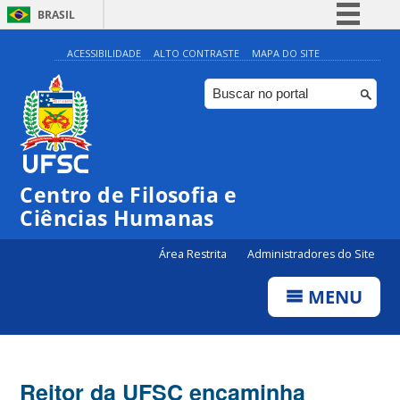
BRASIL
Simplifique!
ACESSIBILIDADE
ALTO CONTRASTE
MAPA DO SITE
Comunica BR
Participe
Acesso à informação
Legislação
Centro de Filosofia e
Canais
Ciências Humanas
Área Restrita
Administradores do Site
MENU
Reitor da UFSC encaminha