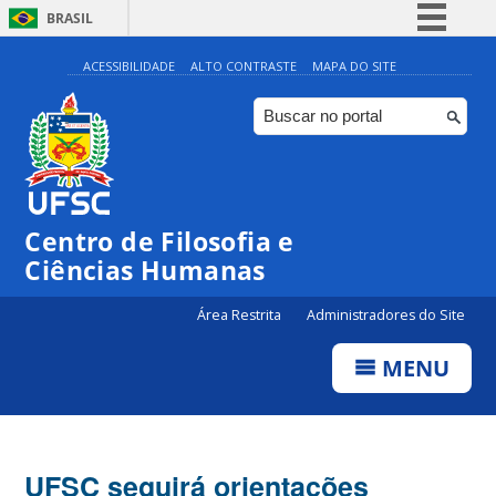
BRASIL
Simplifique!
ACESSIBILIDADE
ALTO CONTRASTE
MAPA DO SITE
Comunica BR
Participe
Acesso à informação
Legislação
Centro de Filosofia e
Canais
Ciências Humanas
Área Restrita
Administradores do Site
MENU
UFSC seguirá orientações