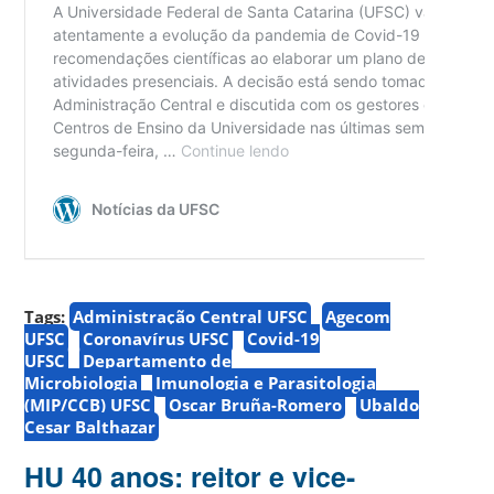
Tags:
Administração Central UFSC
Agecom
UFSC
Coronavírus UFSC
Covid-19
UFSC
Departamento de
Microbiologia
Imunologia e Parasitologia
(MIP/CCB) UFSC
Oscar Bruña-Romero
Ubaldo
Cesar Balthazar
HU 40 anos: reitor e vice-