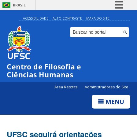
BRASIL
Simplifique!
ACESSIBILIDADE
ALTO CONTRASTE
MAPA DO SITE
Comunica BR
Participe
Acesso à informação
Legislação
Centro de Filosofia e
Canais
Ciências Humanas
Área Restrita
Administradores do Site
MENU
UFSC seguirá orientações