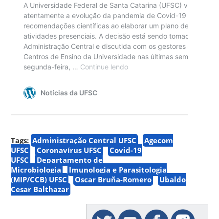
Tags:
Administração Central UFSC
Agecom
UFSC
Coronavírus UFSC
Covid-19
UFSC
Departamento de
Microbiologia
Imunologia e Parasitologia
(MIP/CCB) UFSC
Oscar Bruña-Romero
Ubaldo
Cesar Balthazar