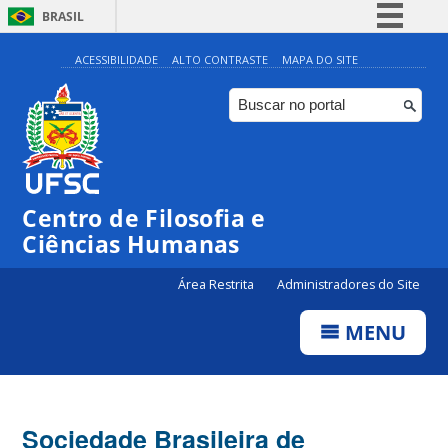
BRASIL
Simplifique!
ACESSIBILIDADE
ALTO CONTRASTE
MAPA DO SITE
Comunica BR
Participe
Acesso à informação
Legislação
Centro de Filosofia e
Canais
Ciências Humanas
Área Restrita
Administradores do Site
MENU
Sociedade Brasileira de