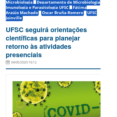
Microbiologia
Departamento de Microbiologia
Imunologia e Parasitologia UFSC
Fátima
Araújo Machado
Oscar Bruña-Romero
UFSC
Joinville
UFSC seguirá orientações
científicas para planejar
retorno às atividades
presenciais
04/05/2020 16:12