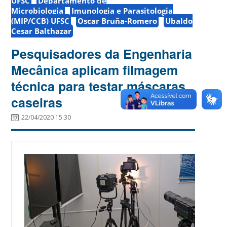
UFSC
Departamento de
Microbiologia
Imunologia e Parasitologia
(MIP/CCB) UFSC
Oscar Bruña-Romero
Ubaldo
Cesar Balthazar
Pesquisadores da Engenharia
Mecânica aplicam filmagem
técnica para testar máscaras
caseiras
22/04/2020 15:30