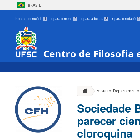
BRASIL
Ir para o conteúdo
1
Ir para o menu
2
Ir para a busca
3
Ir para o rodapé
4
Centro de Filosofia
Assunto: Departamento 
Sociedade B
parecer cien
cloroquina