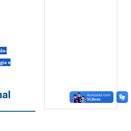
ão-
gia e
mal