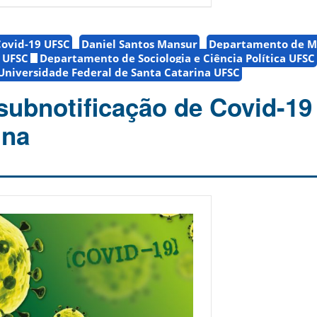
Covid-19 UFSC
Daniel Santos Mansur
Departamento de Mi
a UFSC
Departamento de Sociologia e Ciência Política UFSC
Universidade Federal de Santa Catarina UFSC
subnotificação de Covid-1
ina