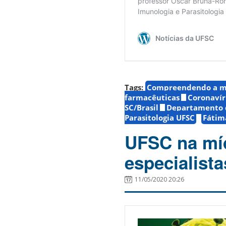
Tags:
Compreendendo a ma
farmacêuticas
Coronavír
SC/Brasil
Departamento d
Parasitologia UFSC
Fátim
UFSC na míd
especialista
11/05/2020 20:26