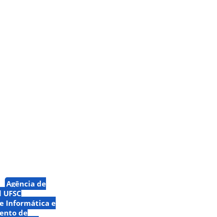
Agência de
l UFSC
 Informática e
ento de