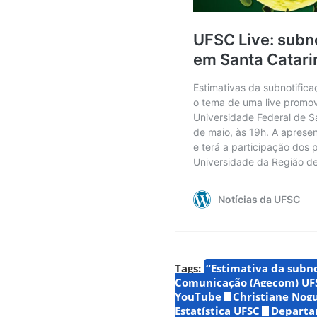
Tags:
“Estimativa da subno
Comunicação (Agecom) UF
YouTube
Christiane Nog
Estatística UFSC
Departa