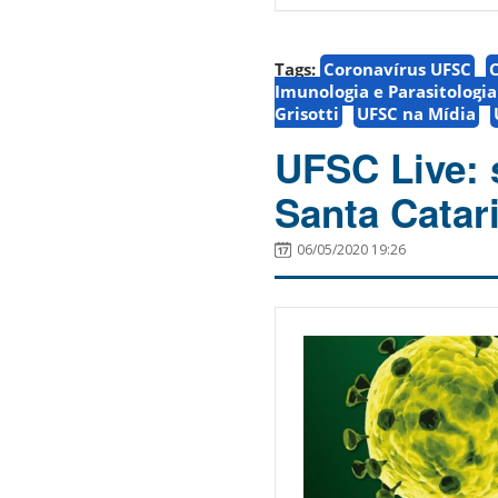
Tags:
Coronavírus UFSC
Imunologia e Parasitologi
Grisotti
UFSC na Mídia
UFSC Live: 
Santa Catar
06/05/2020 19:26