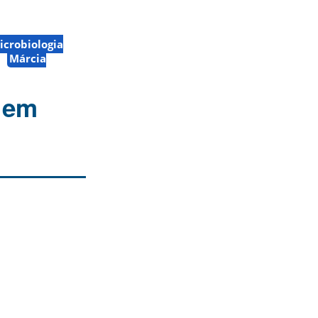
crobiologia
Márcia
9 em