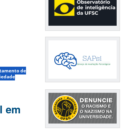
tamento de
iedade
l em