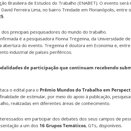
ção Brasileira de Estudos do Trabalho (ENABET). O evento será 
David Ferreira Lima, no bairro Trindade em Florianópolis, entre 
25
.
 dos principais pesquisadores do mundo do trabalho.
onfirmada é a pesquisadora Fionna Tregenna, da Universidade d
a da abertura do evento. Tregenna é doutora em Economia e, entr
to industrial de países periféricos.
odalidades de participação que continuam recebendo submi
aca o edital para o
Prêmio Mundos do Trabalho em Perspect
inalidade de estimular, por meio do apoio à publicação, pesquis
alho, realizadas em diferentes áreas de conhecimento.
interessados em participar dos debates dos seus campos de pe
esentação a um dos
16 Grupos Temáticos
, GTs, disponíveis.