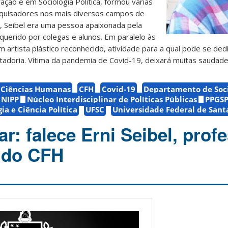
ão e em Sociologia Política, formou várias
quisadores nos mais diversos campos de
, Seibel era uma pessoa apaixonada pela
uerido por colegas e alunos. Em paralelo às
m artista plástico reconhecido, atividade para a qual pode se ded
adoria. Vítima da pandemia de Covid-19, deixará muitas saudade
e Ciências Humanas
CFH
Covid-19
Departamento de Soci
NIPP
Núcleo Interdisciplinar de Políticas Públicas
PPGS
a e Ciência Política
UFSC
Universidade Federal de Sant
r: falece Erni Seibel, prof
 do CFH