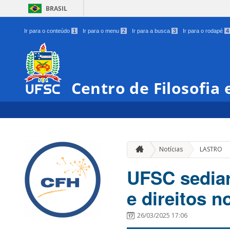
BRASIL
Ir para o conteúdo
1
Ir para o menu
2
Ir para a busca
3
Ir para o rodapé
4
Centro de Filosofia
Notícias
LASTRO
UFSC sediar
e direitos n
26/03/2025 17:06