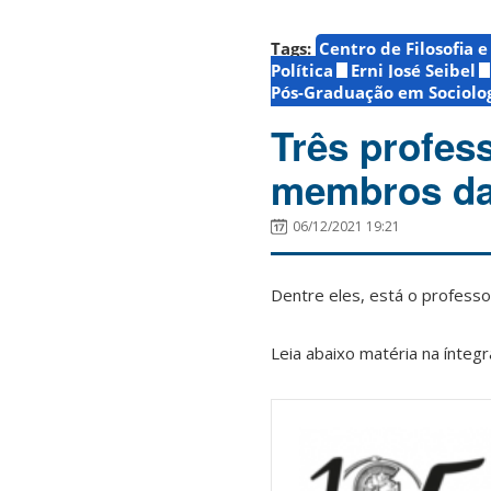
Tags:
Centro de Filosofia 
Política
Erni José Seibel
Pós-Graduação em Sociolog
Três profes
membros da 
06/12/2021 19:21
Dentre eles, está o professor
Leia abaixo matéria na íntegr