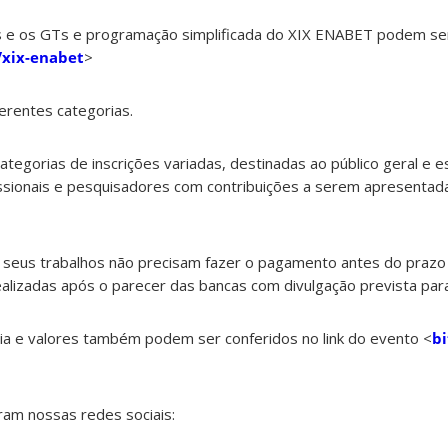
s e os GTs e programação simplificada do XIX ENABET podem se
y/xix-enabet
>
erentes categorias.
egorias de inscrições variadas, destinadas ao público geral e e
issionais e pesquisadores com contribuições a serem apresentad
seus trabalhos não precisam fazer o pagamento antes do prazo
ealizadas após o parecer das bancas com divulgação prevista pa
ia e valores também podem ser conferidos no link do evento <
bi
ram nossas redes sociais: