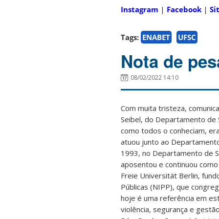
Instagram
|
Facebook
|
Si
Tags:
ENABET
UFSC
Nota de pesa
08/02/2022 14:10
Com muita tristeza, comunic
Seibel, do Departamento de So
como todos o conheciam, era
atuou junto ao Departamento
1993, no Departamento de Soc
aposentou e continuou como v
Freie Universität Berlin, fund
Públicas (NIPP), que congre
hoje é uma referência em e
violência, segurança e gestã