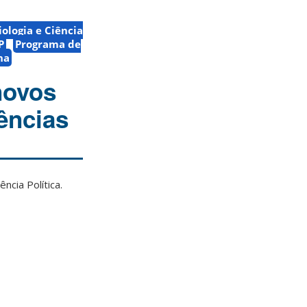
ologia e Ciência
P
Programa de
na
novos
ências
ncia Política.