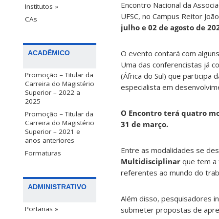
Encontro Nacional da Associa
Institutos »
UFSC, no Campus Reitor João 
CAs
julho e 02 de agosto de 20
O evento contará com alguns
ACADÊMICO
Uma das conferencistas já c
Promoção – Titular da
(África do Sul) que particip
Carreira do Magistério
especialista em desenvolvimen
Superior – 2022 a
2025
O Encontro terá quatro m
Promoção – Titular da
Carreira do Magistério
31 de março.
Superior – 2021 e
anos anteriores
Entre as modalidades se dest
Formaturas
Multidisciplinar
que tem a f
referentes ao mundo do trab
ADMINISTRATIVO
Além disso, pesquisadores 
Portarias »
submeter propostas de apr