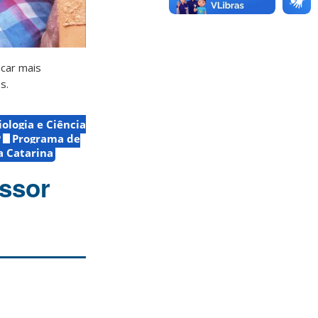
icar mais
s.
ologia e Ciência
P
Programa de
a Catarina
essor