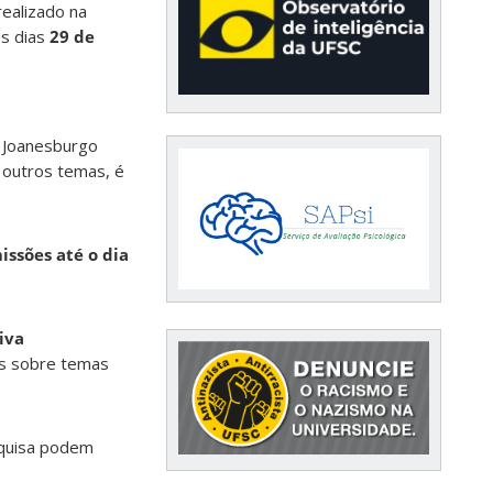
realizado na
os dias
29 de
e Joanesburgo
e outros temas, é
ssões até o dia
iva
as sobre temas
squisa podem