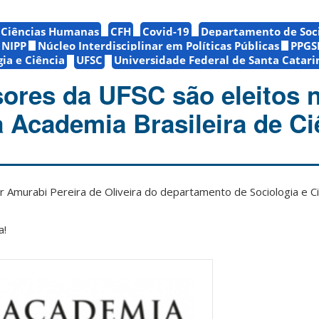
e Ciências Humanas
CFH
Covid-19
Departamento de Soci
NIPP
Núcleo Interdisciplinar em Políticas Públicas
PPGS
ia e Ciência
UFSC
Universidade Federal de Santa Catari
sores da UFSC são eleitos 
Academia Brasileira de Ci
 Amurabi Pereira de Oliveira do departamento de Sociologia e Ciê
a!