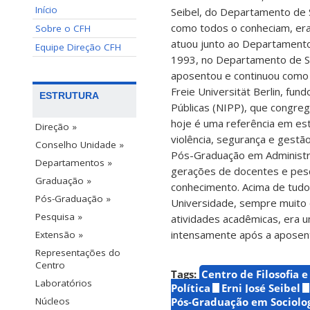
Início
Seibel, do Departamento de So
como todos o conheciam, era
Sobre o CFH
atuou junto ao Departamento
Equipe Direção CFH
1993, no Departamento de Soc
aposentou e continuou como v
Freie Universität Berlin, fund
ESTRUTURA
Públicas (NIPP), que congre
hoje é uma referência em e
Direção »
violência, segurança e gestã
Conselho Unidade »
Pós-Graduação em Administraç
Departamentos »
gerações de docentes e pes
Graduação »
conhecimento. Acima de tudo
Pós-Graduação »
Universidade, sempre muito q
Pesquisa »
atividades acadêmicas, era u
intensamente após a aposent
Extensão »
Representações do
Centro
Tags:
Centro de Filosofia 
Laboratórios
Política
Erni José Seibel
Pós-Graduação em Sociologi
Núcleos