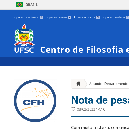
BRASIL
Ir para o conteúdo
1
Ir para o menu
2
Ir para a busca
3
Ir para o rodapé
4
Centro de Filosofia
Assunto: Departamento d
Nota de pesa
08/02/2022 14:10
Com muita tristeza, comunic