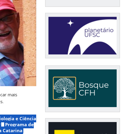
icar mais
s.
ologia e Ciência
P
Programa de
a Catarina