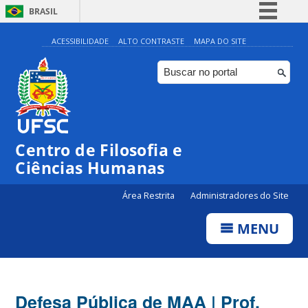
BRASIL
Simplifique!
ACESSIBILIDADE
ALTO CONTRASTE
MAPA DO SITE
Comunica BR
Participe
Acesso à informação
Legislação
Centro de Filosofia e
Canais
Ciências Humanas
Área Restrita
Administradores do Site
MENU
Defesa Pública de MAA | Prof.