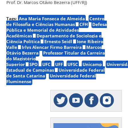
Prof. Dr. Marcos Otávio Bezerra (UFF/RJ)
Tags:
Ana Maria Fonseca de Almeida
Centro
de Filosofia e Ciências Humanas
CFH
Defesa
Pública e Memorial de Atividades
Acadêmicas
Departamento de Sociologia e
Ciência Política
Ernesto Seidl
Ione Ribeiro
Valle
Irlys Alencar Firmo Barreira
Marcos
Otávio Bezerra
Professor Titular da Carreira
do Magistério
Superior
SPO
UFC
UFF
UFSC
Unicamp
Universi
Estadual de Campinas
Universidade Federal
de Santa Catarina
Universidade Federal
Fluminense