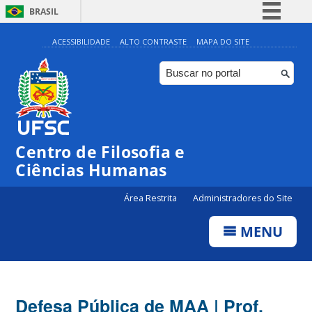
BRASIL
Simplifique!
ACESSIBILIDADE
ALTO CONTRASTE
MAPA DO SITE
Comunica BR
Participe
Acesso à informação
Legislação
Centro de Filosofia e
Canais
Ciências Humanas
Área Restrita
Administradores do Site
MENU
Defesa Pública de MAA | Prof.