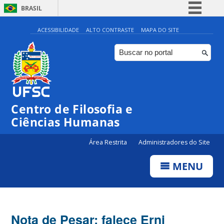
BRASIL
Simplifique!
ACESSIBILIDADE
ALTO CONTRASTE
MAPA DO SITE
Comunica BR
Participe
Acesso à informação
Legislação
Centro de Filosofia e
Canais
Ciências Humanas
Área Restrita
Administradores do Site
MENU
Nota de Pesar: falece Erni