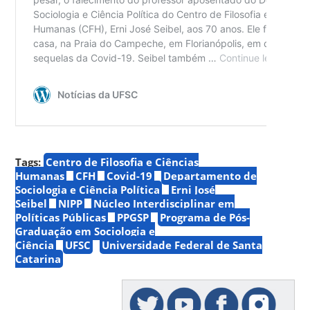
Tags:
Centro de Filosofia e Ciências
Humanas
CFH
Covid-19
Departamento de
Sociologia e Ciência Política
Erni José
Seibel
NIPP
Núcleo Interdisciplinar em
Políticas Públicas
PPGSP
Programa de Pós-
Graduação em Sociologia e
Ciência
UFSC
Universidade Federal de Santa
Catarina