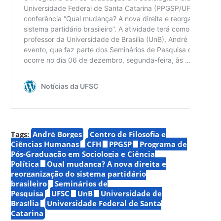
Tags:
André Borges
Centro de Filosofia e
Ciências Humanas
CFH
PPGSP
Programa de
Pós-Graduação em Sociologia e Ciência
Política
Qual mudança? A nova direita e
reorganização do sistema partidário
brasileiro
Seminários de
Pesquisa
UFSC
UnB
Universidade de
Brasília
Universidade Federal de Santa
Catarina