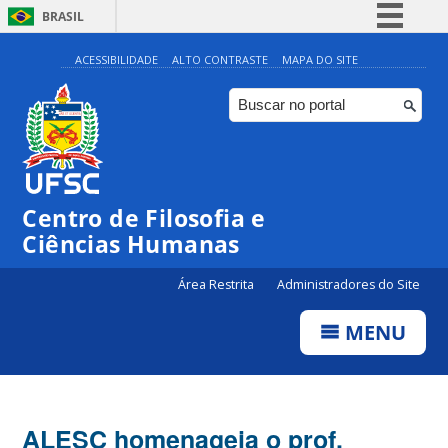
BRASIL
Simplifique!
ACESSIBILIDADE
ALTO CONTRASTE
MAPA DO SITE
Comunica BR
Participe
Acesso à informação
Legislação
Centro de Filosofia e
Canais
Ciências Humanas
Área Restrita
Administradores do Site
MENU
ALESC homenageia o prof.