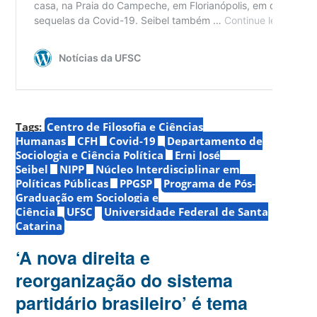
Tags:
Centro de Filosofia e Ciências
Humanas
CFH
Covid-19
Departamento de
Sociologia e Ciência Política
Erni José
Seibel
NIPP
Núcleo Interdisciplinar em
Políticas Públicas
PPGSP
Programa de Pós-
Graduação em Sociologia e
Ciência
UFSC
Universidade Federal de Santa
Catarina
‘A nova direita e
reorganização do sistema
partidário brasileiro’ é tema