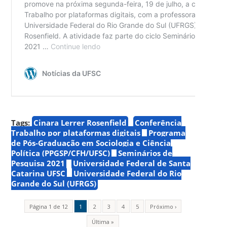
Tags:
Cinara Lerrer Rosenfield
Conferência
Trabalho por plataformas digitais
Programa
de Pós-Graduação em Sociologia e Ciência
Política (PPGSP/CFH/UFSC)
Seminários de
Pesquisa 2021
Universidade Federal de Santa
Catarina UFSC
Universidade Federal do Rio
Grande do Sul (UFRGS)
Página 1 de 12
1
2
3
4
5
Próximo ›
Última »