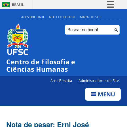
BRASIL
Simplifique!
ACESSIBILIDADE
ALTO CONTRASTE
MAPA DO SITE
Comunica BR
Participe
Acesso à informação
Legislação
Centro de Filosofia e
Canais
Ciências Humanas
Área Restrita
Administradores do Site
MENU
Nota de pesar: Erni José