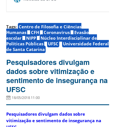
Tags:
Centro de Filosofia e Ciências
Humanas
CFH
Coronavírus
Evasão
escolar
NIPP
Núcleo Interdisciplinar de
Políticas Públicas
UFSC
Universidade Federal
de Santa Catarina
Pesquisadores divulgam
dados sobre vitimização e
sentimento de insegurança na
UFSC
18/05/2018 11:00
Pesquisadores divulgam dados sobre
vitimização e sentimento de insegurança na
UFSC