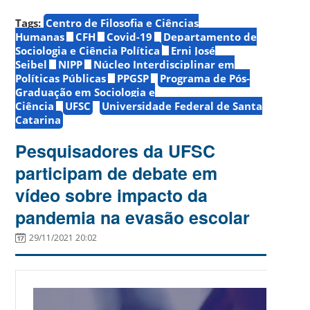
Tags:
Centro de Filosofia e Ciências
Humanas
CFH
Covid-19
Departamento de
Sociologia e Ciência Política
Erni José
Seibel
NIPP
Núcleo Interdisciplinar em
Políticas Públicas
PPGSP
Programa de Pós-
Graduação em Sociologia e
Ciência
UFSC
Universidade Federal de Santa
Catarina
Pesquisadores da UFSC
participam de debate em
vídeo sobre impacto da
pandemia na evasão escolar
29/11/2021 20:02