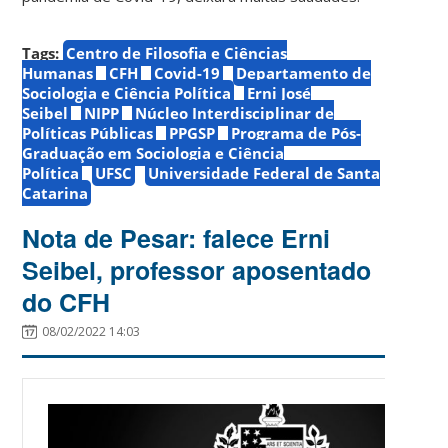
Tags:
Centro de Filosofia e Ciências
Humanas
CFH
Covid-19
Departamento de
Sociologia e Ciência Política
Erni José
Seibel
NIPP
Núcleo Interdisciplinar de
Políticas Públicas
PPGSP
Programa de Pós-
Graduação em Sociologia e Ciência
Política
UFSC
Universidade Federal de Santa
Catarina
Nota de Pesar: falece Erni
Seibel, professor aposentado
do CFH
08/02/2022 14:03