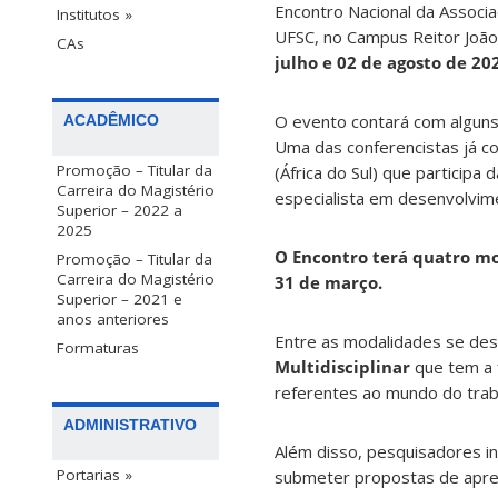
Encontro Nacional da Associa
Institutos »
UFSC, no Campus Reitor João 
CAs
julho e 02 de agosto de 20
O evento contará com alguns
ACADÊMICO
Uma das conferencistas já c
Promoção – Titular da
(África do Sul) que particip
Carreira do Magistério
especialista em desenvolvimen
Superior – 2022 a
2025
O Encontro terá quatro m
Promoção – Titular da
Carreira do Magistério
31 de março.
Superior – 2021 e
anos anteriores
Entre as modalidades se dest
Formaturas
Multidisciplinar
que tem a f
referentes ao mundo do trab
ADMINISTRATIVO
Além disso, pesquisadores 
Portarias »
submeter propostas de apr