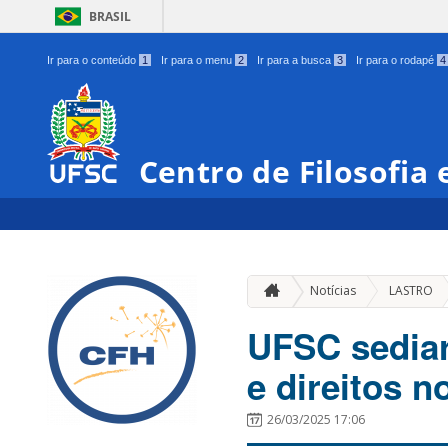
BRASIL
Ir para o conteúdo
1
Ir para o menu
2
Ir para a busca
3
Ir para o rodapé
4
Centro de Filosofia
»
Notícias
LASTRO
UFSC sediar
e direitos n
26/03/2025 17:06