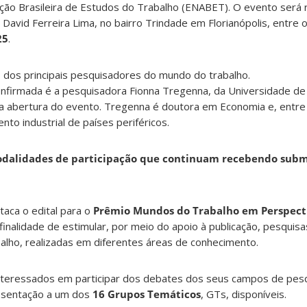
ção Brasileira de Estudos do Trabalho (ENABET). O evento será 
David Ferreira Lima, no bairro Trindade em Florianópolis, entre 
25
.
 dos principais pesquisadores do mundo do trabalho.
onfirmada é a pesquisadora Fionna Tregenna, da Universidade d
a da abertura do evento. Tregenna é doutora em Economia e, entr
to industrial de países periféricos.
odalidades de participação que continuam recebendo submi
aca o edital para o
Prêmio Mundos do Trabalho em Perspect
inalidade de estimular, por meio do apoio à publicação, pesquis
alho, realizadas em diferentes áreas de conhecimento.
interessados em participar dos debates dos seus campos de pe
esentação a um dos
16 Grupos Temáticos
, GTs, disponíveis.