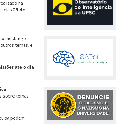
realizado na
os dias
29 de
e Joanesburgo
e outros temas, é
ssões até o dia
iva
as sobre temas
squisa podem