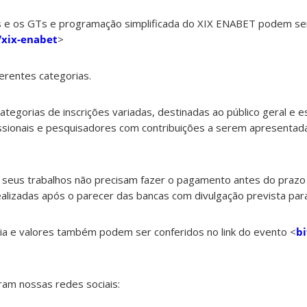
s e os GTs e programação simplificada do XIX ENABET podem se
y/xix-enabet
>
erentes categorias.
egorias de inscrições variadas, destinadas ao público geral e e
issionais e pesquisadores com contribuições a serem apresentad
seus trabalhos não precisam fazer o pagamento antes do prazo
ealizadas após o parecer das bancas com divulgação prevista pa
ia e valores também podem ser conferidos no link do evento <
bi
ram nossas redes sociais: