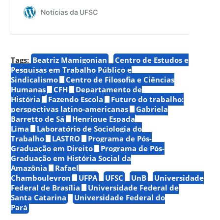
Tags:
Beatriz Mamigonian
Centro de Estudos e
Pesquisas em Trabalho Público e
Sindicalismo
Centro de Filosofia e Ciências
Humanas
CFH
Departamento de
História
Fazendo Escola
Futuro do trabalho:
perspectivas latino-americanas
Gabriela
Barretto de Sá
Henrique Espada
Lima
Laboratório de Sociologia do
Trabalho
LASTRO
Programa de Pós-
Graduação em Direito
Programa de Pós-
Graduação em História Social da
Amazônia
Rafael
Chambouleyron
UFPA
UFSC
UnB
Universidade
Federal de Brasília
Universidade Federal de
Santa Catarina
Universidade Federal do
Pará