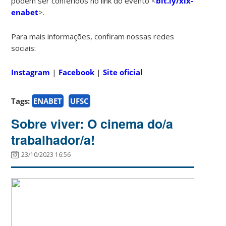
podem ser conferidos no link do evento <
bit.ly/xix-
enabet
>.
Para mais informações, confiram nossas redes
sociais:
Instagram
|
Facebook
|
Site oficial
Tags:
ENABET
UFSC
Sobre viver: O cinema do/a
trabalhador/a!
23/10/2023 16:56