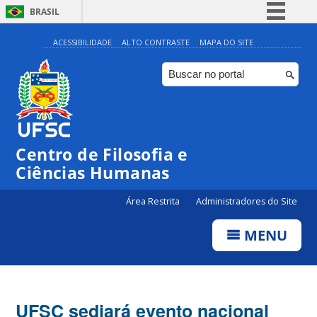
BRASIL
Simplifique!
ACESSIBILIDADE
ALTO CONTRASTE
MAPA DO SITE
Comunica BR
Participe
Acesso à informação
Legislação
Centro de Filosofia e
Canais
Ciências Humanas
Área Restrita
Administradores do Site
MENU
UFSC sediará evento nacional