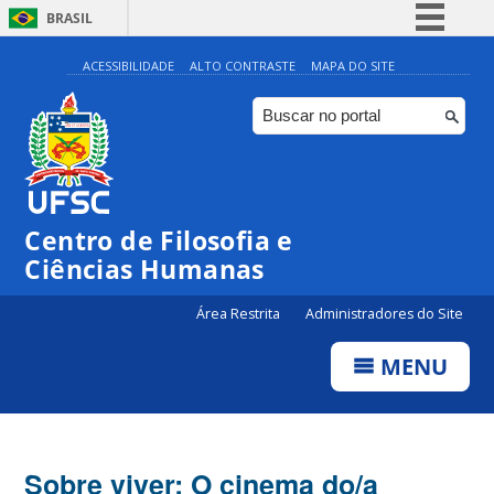
BRASIL
Simplifique!
ACESSIBILIDADE
ALTO CONTRASTE
MAPA DO SITE
Comunica BR
Participe
Acesso à informação
Legislação
Centro de Filosofia e
Canais
Ciências Humanas
Área Restrita
Administradores do Site
MENU
Sobre viver: O cinema do/a