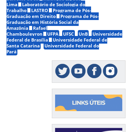
Lima
Laboratório de Sociologia do
Trabalho
LASTRO
Programa de Pós-
Graduação em Direito
Programa de Pós-
Graduação em História Social da
Amazônia
Rafael
Chambouleyron
UFPA
UFSC
UnB
Universidade
Federal de Brasília
Universidade Federal de
Santa Catarina
Universidade Federal do
Pará