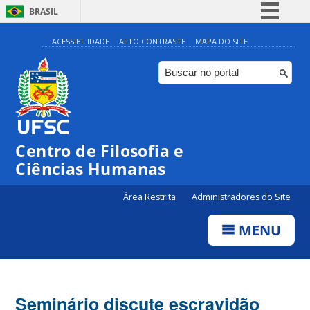
BRASIL
Simplifique!
ACESSIBILIDADE
ALTO CONTRASTE
MAPA DO SITE
Comunica BR
Participe
Acesso à informação
Legislação
Centro de Filosofia e
Canais
Ciências Humanas
Área Restrita
Administradores do Site
MENU
Seminário discute escravidão