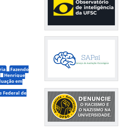
ria
Fazendo
Henrique
duação em
e Federal de