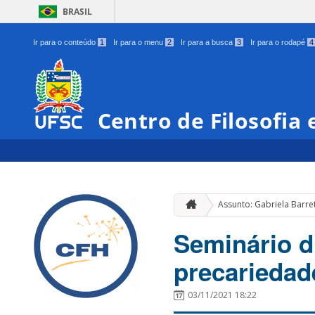
BRASIL
Ir para o conteúdo
1
Ir para o menu
2
Ir para a busca
3
Ir para o rodapé
4
Centro de Filosofia
Assunto: Gabriela Barre
Seminário d
precariedad
03/11/2021 18:22