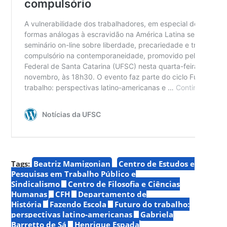
Tags:
Beatriz Mamigonian
Centro de Estudos e
Pesquisas em Trabalho Público e
Sindicalismo
Centro de Filosofia e Ciências
Humanas
CFH
Departamento de
História
Fazendo Escola
Futuro do trabalho:
perspectivas latino-americanas
Gabriela
Barretto de Sá
Henrique Espada