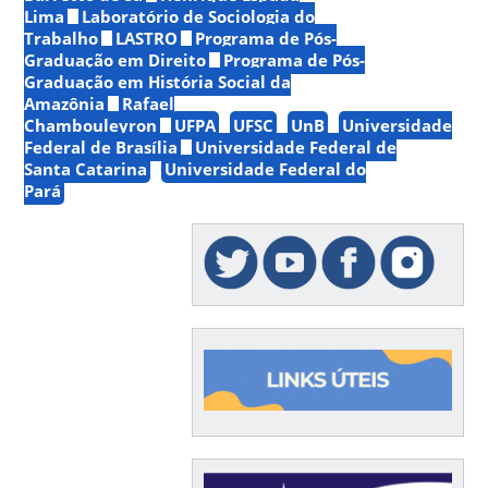
Lima
Laboratório de Sociologia do
Trabalho
LASTRO
Programa de Pós-
Graduação em Direito
Programa de Pós-
Graduação em História Social da
Amazônia
Rafael
Chambouleyron
UFPA
UFSC
UnB
Universidade
Federal de Brasília
Universidade Federal de
Santa Catarina
Universidade Federal do
Pará