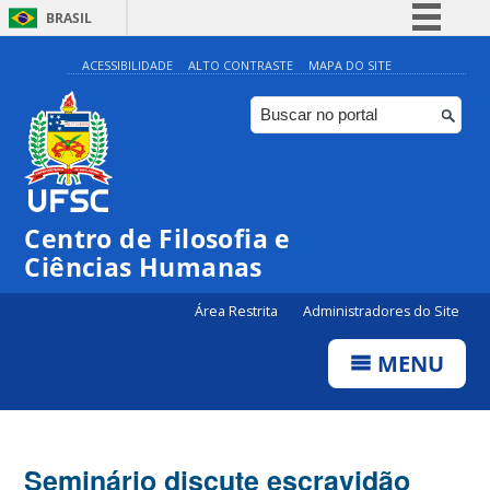
BRASIL
Simplifique!
ACESSIBILIDADE
ALTO CONTRASTE
MAPA DO SITE
Comunica BR
Participe
Acesso à informação
Legislação
Centro de Filosofia e
Canais
Ciências Humanas
Área Restrita
Administradores do Site
MENU
Seminário discute escravidão