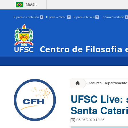
BRASIL
Ir para o conteúdo
1
Ir para o menu
2
Ir para a busca
3
Ir para o rodapé
4
Centro de Filosofia
Assunto: Departamento d
UFSC Live: 
Santa Catar
06/05/2020 19:26