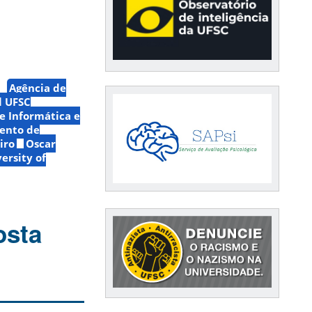
Agência de
l UFSC
 Informática e
ento de
iro
Oscar
ersity of
osta