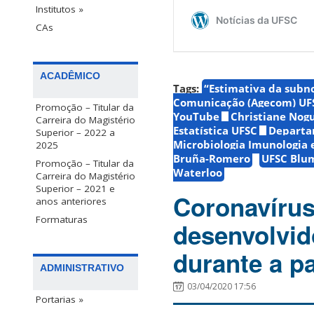
Institutos »
CAs
ACADÊMICO
Tags:
“Estimativa da subno
Comunicação (Agecom) UF
Promoção – Titular da
YouTube
Christiane Nog
Carreira do Magistério
Estatística UFSC
Departa
Superior – 2022 a
Microbiologia Imunologia 
2025
Bruña-Romero
UFSC Blu
Promoção – Titular da
Waterloo
Carreira do Magistério
Superior – 2021 e
Coronavírus
anos anteriores
Formaturas
desenvolvid
durante a p
ADMINISTRATIVO
03/04/2020 17:56
Portarias »