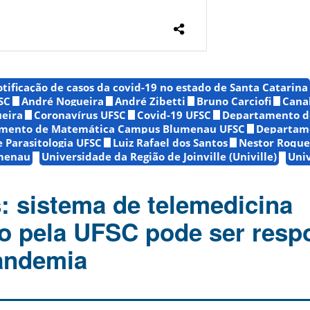
tificação de casos da covid-19 no estado de Santa Catarina
SC
André Nogueira
André Zibetti
Bruno Carciofi
Cana
ueira
Coronavírus UFSC
Covid-19 UFSC
Departamento de
mento de Matemática Campus Blumenau UFSC
Departam
e Parasitologia UFSC
Luiz Rafael dos Santos
Nestor Roque
menau
Universidade da Região de Joinville (Univille)
Univ
: sistema de telemedicina
o pela UFSC pode ser resp
andemia