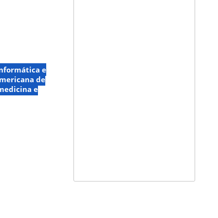
nformática e
Americana de
medicina e