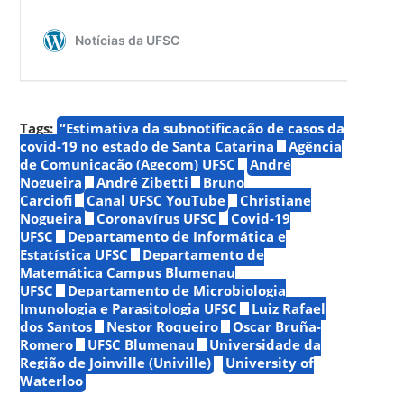
Tags:
“Estimativa da subnotificação de casos da
covid-19 no estado de Santa Catarina
Agência
de Comunicação (Agecom) UFSC
André
Nogueira
André Zibetti
Bruno
Carciofi
Canal UFSC YouTube
Christiane
Nogueira
Coronavírus UFSC
Covid-19
UFSC
Departamento de Informática e
Estatística UFSC
Departamento de
Matemática Campus Blumenau
UFSC
Departamento de Microbiologia
Imunologia e Parasitologia UFSC
Luiz Rafael
dos Santos
Nestor Roqueiro
Oscar Bruña-
Romero
UFSC Blumenau
Universidade da
Região de Joinville (Univille)
University of
Waterloo