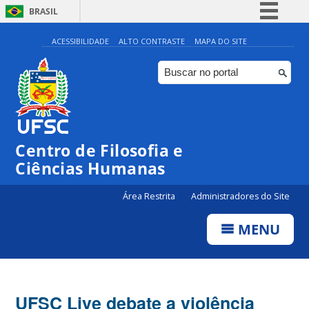
BRASIL
Simplifique!
ACESSIBILIDADE
ALTO CONTRASTE
MAPA DO SITE
Comunica BR
Participe
Acesso à informação
Legislação
Centro de Filosofia e
Canais
Ciências Humanas
Área Restrita
Administradores do Site
MENU
UFSC Live debate a violência