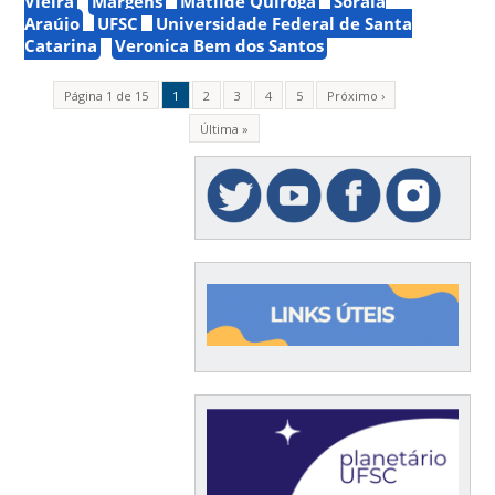
Vieira
Margens
Matilde Quiroga
Soraia
Araújo
UFSC
Universidade Federal de Santa
Catarina
Veronica Bem dos Santos
Página 1 de 15
1
2
3
4
5
Próximo ›
Última »