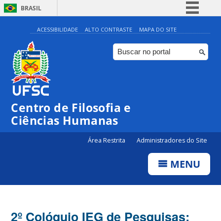
BRASIL
Simplifique!
ACESSIBILIDADE
ALTO CONTRASTE
MAPA DO SITE
Comunica BR
Participe
Acesso à informação
Legislação
Centro de Filosofia e
Canais
Ciências Humanas
Área Restrita
Administradores do Site
MENU
2º Colóquio IEG de Pesquisas: