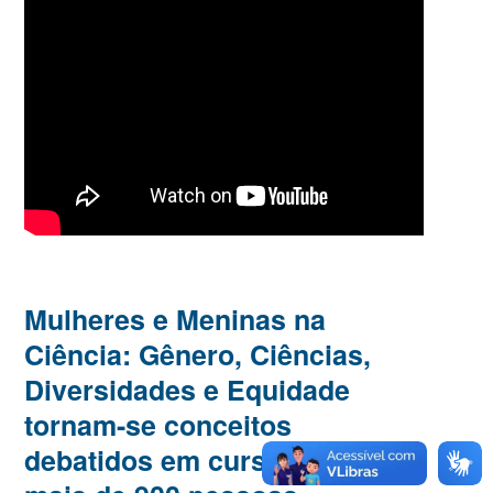
Mulheres e Meninas na
Ciência: Gênero, Ciências,
Diversidades e Equidade
tornam-se conceitos
debatidos em cursos para