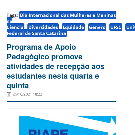
Tags:
Dia Internacional das Mulheres e Meninas
na
Ciência
Diversidades
Equidade
Gênero
UFSC
Uni
Federal de Santa Catarina
Programa de Apoio
Pedagógico promove
atividades de recepção aos
estudantes nesta quarta e
quinta
26/10/2021 18:22