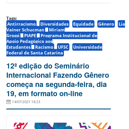
Tags:
Antirracismo
Diversidades
Equidade
Gênero
Lia
Vainer Schucman
Miriam
Grossi
PIAPE
Programa Institucional de
Apoio Pedagógico aos
Estudantes
Racismo
UFSC
Universidade
Federal de Santa Catarina
12ª edição do Seminário
Internacional Fazendo Gênero
começa na segunda-feira, dia
19, em formato on-line
14/07/2021 18:23