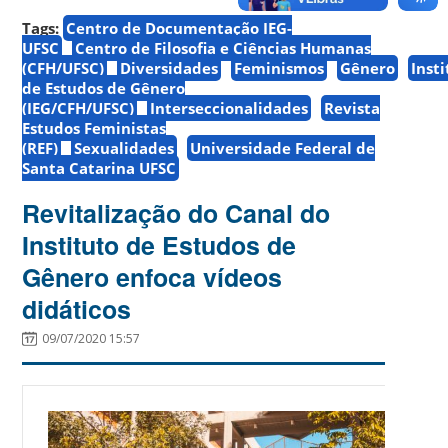
Tags:
Centro de Documentação IEG-
UFSC
Centro de Filosofia e Ciências Humanas
(CFH/UFSC)
Diversidades
Feminismos
Gênero
Inst
de Estudos de Gênero
(IEG/CFH/UFSC)
Interseccionalidades
Revista
Estudos Feministas
(REF)
Sexualidades
Universidade Federal de
Santa Catarina UFSC
Revitalização do Canal do
Instituto de Estudos de
Gênero enfoca vídeos
didáticos
09/07/2020 15:57