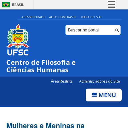
BRASIL
Simplifique!
ACESSIBILIDADE
ALTO CONTRASTE
MAPA DO SITE
Comunica BR
Participe
Acesso à informação
Legislação
Centro de Filosofia e
Canais
Ciências Humanas
Área Restrita
Administradores do Site
MENU
Mulheres e Meninas na