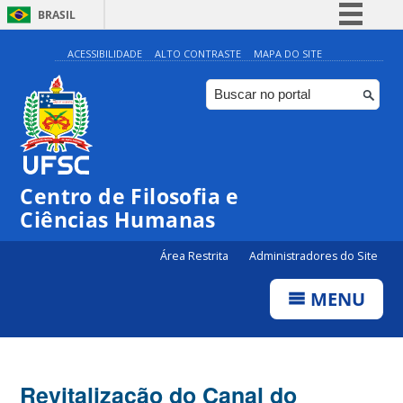
BRASIL
Simplifique!
ACESSIBILIDADE
ALTO CONTRASTE
MAPA DO SITE
Comunica BR
Participe
Acesso à informação
Legislação
Centro de Filosofia e
Canais
Ciências Humanas
Área Restrita
Administradores do Site
MENU
Revitalização do Canal do