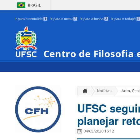
BRASIL
Ir para o conteúdo
1
Ir para o menu
2
Ir para a busca
3
Ir para o rodapé
4
Centro de Filosofia
Notícias
Adm. Cent
UFSC seguir
planejar ret
04/05/2020 16:12