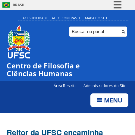
BRASIL
Simplifique!
ACESSIBILIDADE
ALTO CONTRASTE
MAPA DO SITE
Comunica BR
Participe
Acesso à informação
Legislação
Centro de Filosofia e
Canais
Ciências Humanas
Área Restrita
Administradores do Site
MENU
Reitor da UFSC encaminha