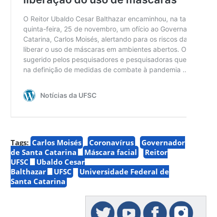
Tags:
Carlos Moisés
Coronavírus
Governador
de Santa Catarina
Máscara facial
Reitor
UFSC
Ubaldo Cesar
Balthazar
UFSC
Universidade Federal de
Santa Catarina