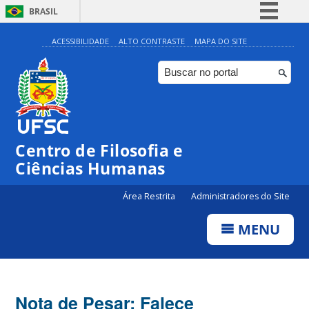
BRASIL
Simplifique!
ACESSIBILIDADE
ALTO CONTRASTE
MAPA DO SITE
Comunica BR
Participe
Acesso à informação
Legislação
Centro de Filosofia e
Canais
Ciências Humanas
Área Restrita
Administradores do Site
MENU
Nota de Pesar: Falece