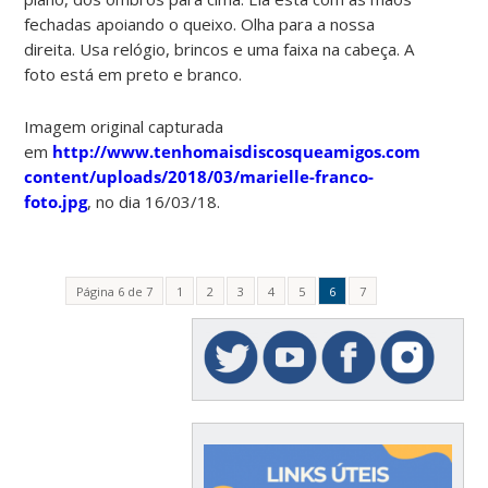
fechadas apoiando o queixo. Olha para a nossa
direita. Usa relógio, brincos e uma faixa na cabeça. A
foto está em preto e branco.
Imagem original capturada
em
http://www.tenhomaisdiscosqueamigos.com/wp-
content/uploads/2018/03/marielle-franco-
foto.jpg
, no dia 16/03/18.
Página 6 de 7
1
2
3
4
5
6
7