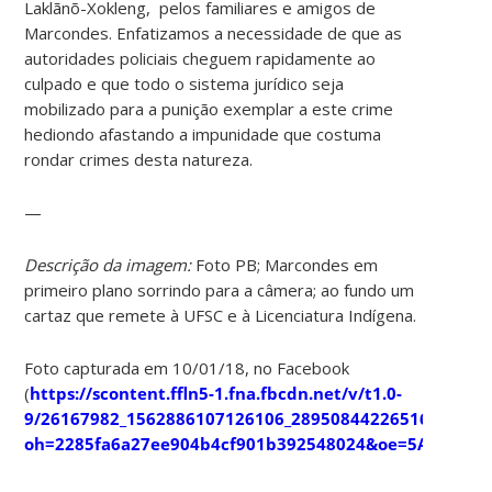
Laklãnõ-Xokleng, pelos familiares e amigos de
Marcondes. Enfatizamos a necessidade de que as
autoridades policiais cheguem rapidamente ao
culpado e que todo o sistema jurídico seja
mobilizado para a punição exemplar a este crime
hediondo afastando a impunidade que costuma
rondar crimes desta natureza.
—
Descrição da imagem:
Foto PB; Marcondes em
primeiro plano sorrindo para a câmera; ao fundo um
cartaz que remete à UFSC e à Licenciatura Indígena.
Foto capturada em 10/01/18, no Facebook
(
https://scontent.ffln5-1.fna.fbcdn.net/v/t1.0-
9/26167982_1562886107126106_2895084422651622030_n
oh=2285fa6a27ee904b4cf901b392548024&oe=5AF141BB