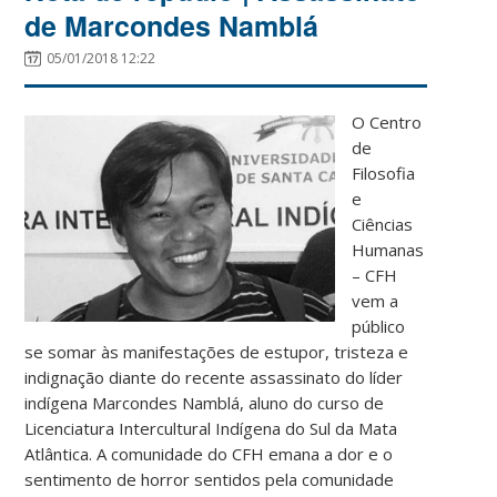
de Marcondes Namblá
05/01/2018 12:22
O Centro
de
Filosofia
e
Ciências
Humanas
– CFH
vem a
público
se somar às manifestações de estupor, tristeza e
indignação diante do recente assassinato do líder
indígena Marcondes Namblá, aluno do curso de
Licenciatura Intercultural Indígena do Sul da Mata
Atlântica. A comunidade do CFH emana a dor e o
sentimento de horror sentidos pela comunidade