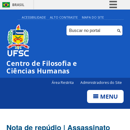
BRASIL
Simplifique!
ACESSIBILIDADE
ALTO CONTRASTE
MAPA DO SITE
Comunica BR
Participe
Acesso à informação
Legislação
Centro de Filosofia e
Canais
Ciências Humanas
Área Restrita
Administradores do Site
MENU
Nota de repúdio | Assassinato