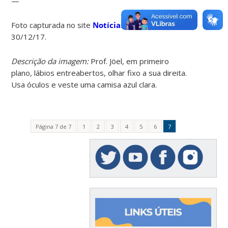
—
Foto capturada no site
Notícias da UFSC
, em
30/12/17.
Descrição da imagem:
Prof. Jöel, em primeiro
plano, lábios entreabertos, olhar fixo a sua direita.
Usa óculos e veste uma camisa azul clara.
Página 7 de 7
1
2
3
4
5
6
7