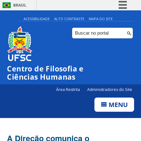
BRASIL
Simplifique!
ACESSIBILIDADE
ALTO CONTRASTE
MAPA DO SITE
Comunica BR
Participe
Acesso à informação
Legislação
Centro de Filosofia e
Canais
Ciências Humanas
Área Restrita
Administradores do Site
MENU
A Direção comunica o