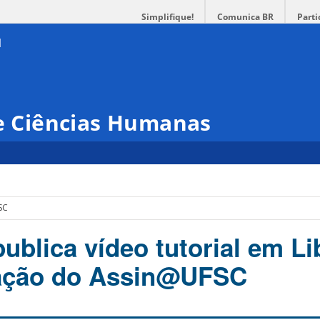
Simplifique!
Comunica BR
Parti
 e Ciências Humanas
SC
blica vídeo tutorial em Li
zação do Assin@UFSC