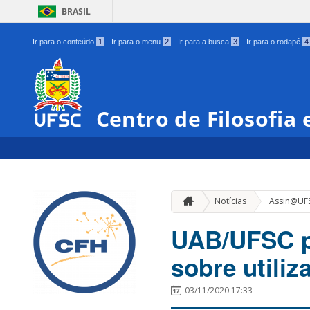
BRASIL
Ir para o conteúdo
1
Ir para o menu
2
Ir para a busca
3
Ir para o rodapé
4
Centro de Filosofia
Notícias
Assin@UF
UAB/UFSC pu
sobre utili
03/11/2020 17:33