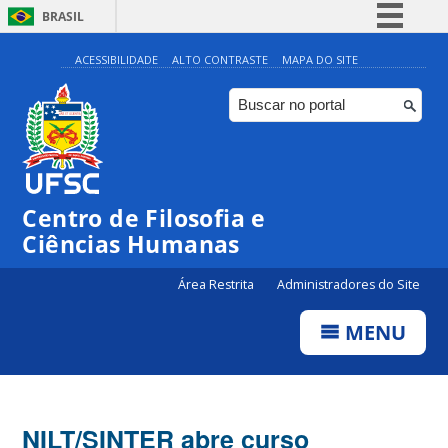
BRASIL
Simplifique!
ACESSIBILIDADE
ALTO CONTRASTE
MAPA DO SITE
Comunica BR
Participe
Acesso à informação
Legislação
Centro de Filosofia e
Canais
Ciências Humanas
Área Restrita
Administradores do Site
MENU
NILT/SINTER abre curso