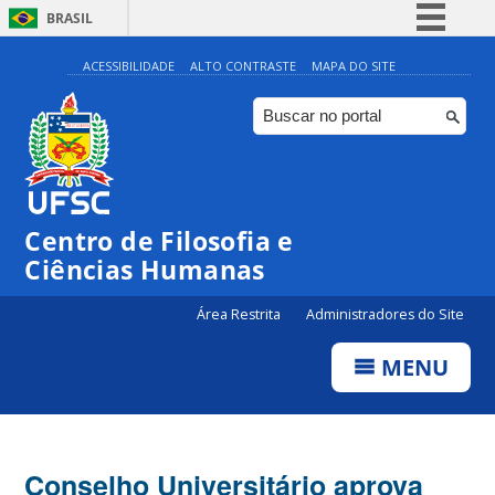
BRASIL
Simplifique!
ACESSIBILIDADE
ALTO CONTRASTE
MAPA DO SITE
Comunica BR
Participe
Acesso à informação
Legislação
Centro de Filosofia e
Canais
Ciências Humanas
Área Restrita
Administradores do Site
MENU
Conselho Universitário aprova