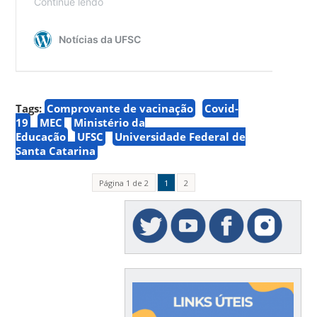
Tags:
Comprovante de vacinação
Covid-
19
MEC
Ministério da
Educação
UFSC
Universidade Federal de
Santa Catarina
Página 1 de 2
1
2