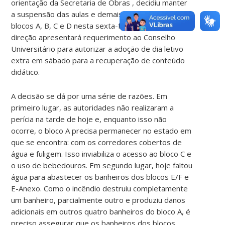
orientação da Secretaria de Obras , decidiu manter
a suspensão das aulas e demais atividades dos
blocos A, B, C e D nesta sexta-feira, dia 29. A
direção apresentará requerimento ao Conselho
Universitário para autorizar a adoção de dia letivo
extra em sábado para a recuperação de conteúdo
didático.
A decisão se dá por uma série de razões. Em
primeiro lugar, as autoridades não realizaram a
perícia na tarde de hoje e, enquanto isso não
ocorre, o bloco A precisa permanecer no estado em
que se encontra: com os corredores cobertos de
água e fuligem. Isso inviabiliza o acesso ao bloco C e
o uso de bebedouros. Em segundo lugar, hoje faltou
água para abastecer os banheiros dos blocos E/F e
E-Anexo. Como o incêndio destruiu completamente
um banheiro, parcialmente outro e produziu danos
adicionais em outros quatro banheiros do bloco A, é
preciso assegurar que os banheiros dos blocos