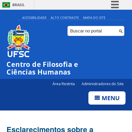
BRASIL
Simplifique!
ACESSIBILIDADE
ALTO CONTRASTE
MAPA DO SITE
Comunica BR
Participe
Acesso à informação
Legislação
Centro de Filosofia e
Canais
Ciências Humanas
Área Restrita
Administradores do Site
MENU
Esclarecimentos sobre a