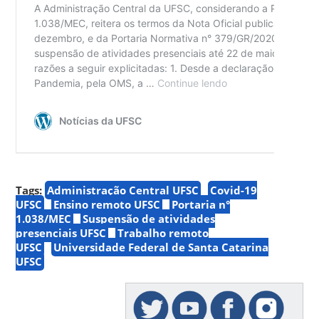
Tags:
Administração Central UFSC
Covid-19
UFSC
Ensino remoto UFSC
Portaria n°
1.038/MEC
Suspensão de atividades
presenciais UFSC
Trabalho remoto
UFSC
Universidade Federal de Santa Catarina
UFSC