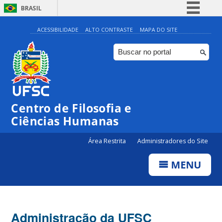
BRASIL
Simplifique!
ACESSIBILIDADE
ALTO CONTRASTE
MAPA DO SITE
Comunica BR
Participe
Acesso à informação
Legislação
Centro de Filosofia e
Canais
Ciências Humanas
Área Restrita
Administradores do Site
MENU
Administração da UFSC