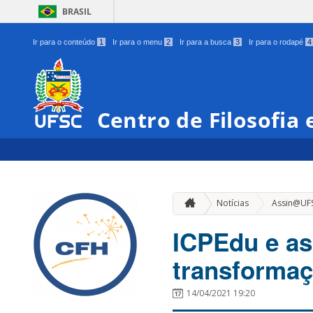
BRASIL
Ir para o conteúdo
1
Ir para o menu
2
Ir para a busca
3
Ir para o rodapé
4
Centro de Filosofia
Notícias
Assin@UF
ICPEdu e as
transformaç
14/04/2021 19:20