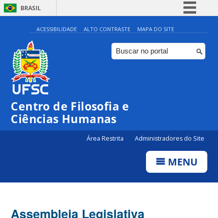
BRASIL
Simplifique!
ACESSIBILIDADE
ALTO CONTRASTE
MAPA DO SITE
Comunica BR
Participe
Acesso à informação
Legislação
Centro de Filosofia e
Canais
Ciências Humanas
Área Restrita
Administradores do Site
MENU
Assembleia Legislativa