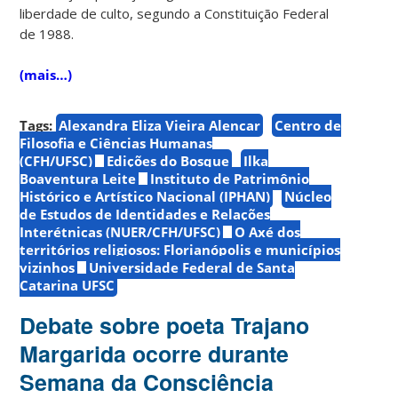
liberdade de culto, segundo a Constituição Federal
de 1988.
(mais…)
Tags:
Alexandra Eliza Vieira Alencar
Centro de
Filosofia e Ciências Humanas
(CFH/UFSC)
Edições do Bosque
Ilka
Boaventura Leite
Instituto de Patrimônio
Histórico e Artístico Nacional (IPHAN)
Núcleo
de Estudos de Identidades e Relações
Interétnicas (NUER/CFH/UFSC)
O Axé dos
territórios religiosos: Florianópolis e municípios
vizinhos
Universidade Federal de Santa
Catarina UFSC
Debate sobre poeta Trajano
Margarida ocorre durante
Semana da Consciência