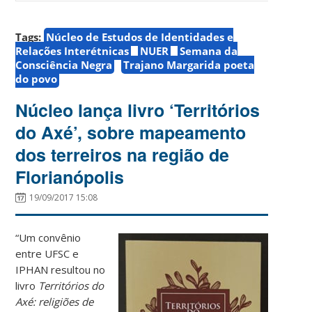
Tags:
Núcleo de Estudos de Identidades e
Relações Interétnicas
NUER
Semana da
Consciência Negra
Trajano Margarida poeta
do povo
Núcleo lança livro ‘Territórios
do Axé’, sobre mapeamento
dos terreiros na região de
Florianópolis
19/09/2017 15:08
“
Um convênio
entre UFSC e
IPHAN resultou no
livro
Territórios do
Axé: religiões de