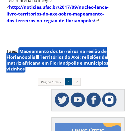
Leia matéria na íntegra:
<
http://noticias.ufsc.br/2017/09/nucleo-lanca-
livro-territorios-do-axe-sobre-mapeamento-
dos-terreiros-na-regiao-de-florianopolis/
>!
Tags:
Mapeamento dos terreiros na região de
Florianópolis
Territórios do Axé: religiões de
matriz africana em Florianópolis e municípios
vizinhos
Página 1 de 2
1
2