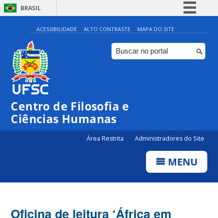
BRASIL
Simplifique!
ACESSIBILIDADE
ALTO CONTRASTE
MAPA DO SITE
Comunica BR
Participe
Acesso à informação
Legislação
Centro de Filosofia e
Canais
Ciências Humanas
Área Restrita
Administradores do Site
MENU
Oficina de leitura ‘África em